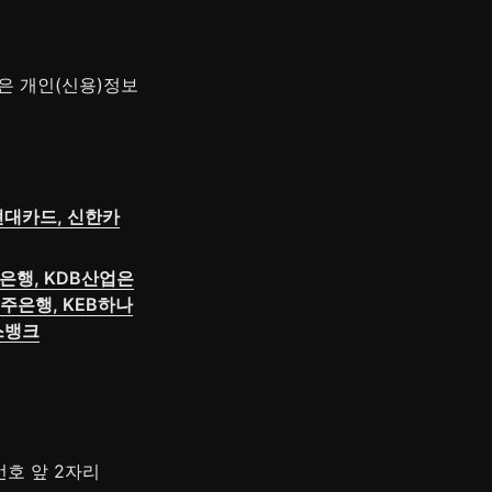
은 개인(신용)정보
현대카드, 신한카
은행, KDB산업은
제주은행, KEB하나
스뱅크
번호 앞 2자리