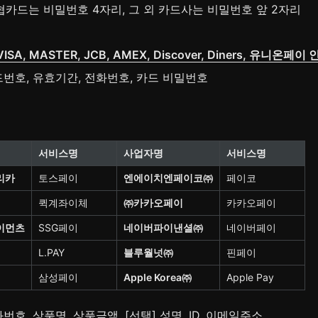
협카드는 비밀번호 4자리, 그 외 카드사는 비밀번호 앞 2자리
VISA, MASTER, JCB, AMEX, Discover, Diners, 유니온페
드번호, 유효기간, 전화번호, 카드 비밀번호
서비스명
사업자명
서비스명
리카
토스페이
엔에이치엔페이코㈜
페이코
퀵계좌이체
㈜카카오페이
카카오페이
이먼츠
SSG페이
네이버파이낸셜㈜
네이버페이
L.PAY
블루월넛㈜
핀페이
삼성페이
Apple Korea㈜
Apple Pay
번호, 상품명, 상품금액, [선택] 성명, ID, 이메일주소