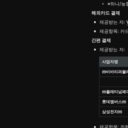
◦
※하나/농
해외카드 결제
•
제공받는 자: 
•
제공항목: 카
간편 결제
•
제공받는 자:
사업자명
㈜비바리퍼블
㈜플래티넘페
롯데멤버스㈜
삼성전자㈜
•
제공항목: 전화