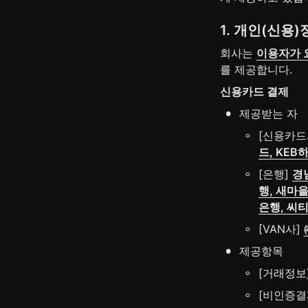
1. 개인(신용
회사는 
이용자가 
를 제공합니다.
신용카드 결제
•
제공받는 자
◦
[신용카드
드, KE
◦
[은행] 
경
행, 새마을
은행, 씨
◦
[VAN사] 
•
제공항목
◦
[거래정보
◦
[비인증결